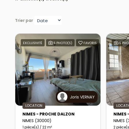
Trier par
EXCLUSIVITÉ
5 PHOTO(S)
FAVORIS
5 PHO
Joris VERNAY
LOCATION
LOCAT
NIMES - PROCHE DALZON
NIMES 
NIMES (30000)
NIMES 
1 pièce(s) / 22 m²
2 pièce(s