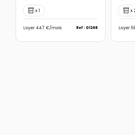
x 1
x 
Loyer 447 €/mois
Loyer 
Ref : G1268