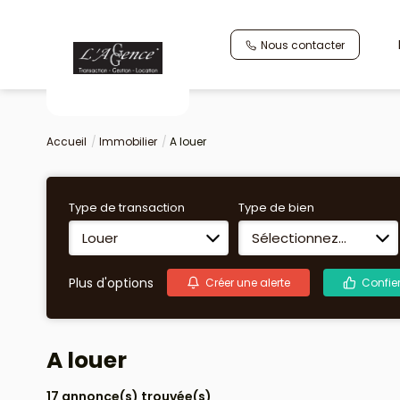
Nous contacter
Accueil
Immobilier
A louer
Type de transaction
Type de bien
Louer
Sélectionnez...
Plus d'options
Créer une alerte
Confie
A louer
17 annonce(s) trouvée(s)