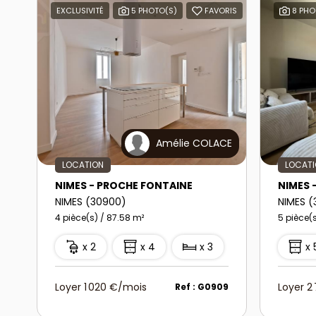
EXCLUSIVITÉ
5 PHOTO(S)
FAVORIS
8 PHO
Amélie COLACE
LOCATION
LOCAT
NIMES - PROCHE FONTAINE
NIMES 
NIMES (30900)
NIMES 
4 pièce(s) / 87.58 m²
5 pièce(s
x 2
x 4
x 3
x 
Loyer 1 020 €/mois
Loyer 2
Ref : G0909