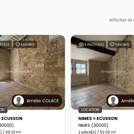
Afficher la
TO(S)
FAVORIS
5 PHOTO(S)
FAVORIS
Amélie COLACE
Améli
ION
LOCATION
- ECUSSON
NIMES = ECUSSON
(30000)
NIMES (30000)
) / 49.23 m²
2 pièce(s) / 52.05 m²