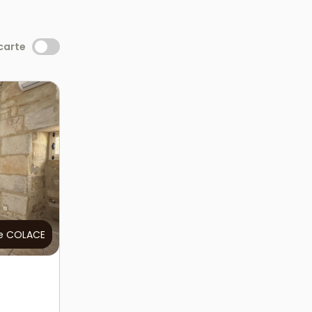
 carte
e COLACE