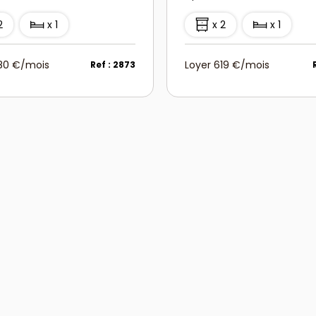
2
x 1
x 2
x 1
580 €/mois
Loyer 619 €/mois
Ref : 2873