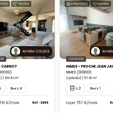
TO(S)
FAVORIS
5 PHOTO(S)
FAVORIS
Amélie COLACE
Améli
ION
LOCATION
- CARNOT
NIMES - PROCHE JEAN JA
(30000)
NIMES (30900)
) / 160.61 m²
2 pièce(s) / 57.18 m²
5
x 4
x 2
x 1
 710 €/mois
Loyer 757 €/mois
Ref : 2869
R