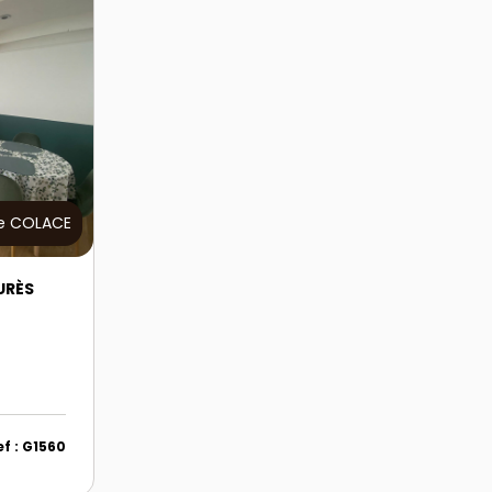
e COLACE
URÈS
ef : G1560