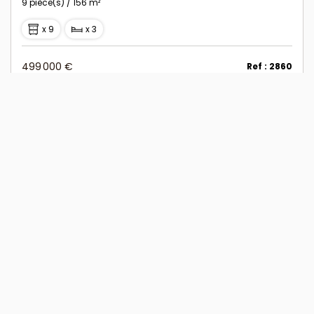
9 pièce(s) / 156 m²
x 9
x 3
499 000 €
Ref : 2860