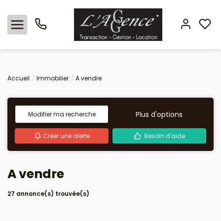
Nos offres
Accueil
Immobilier
A vendre
Locations
Plus d'options
Modifier ma recherche
L'agence
Créer une alerte
Besoin d'aide
Estimation
A vendre
Avis clients
27 annonce(s) trouvée(s)