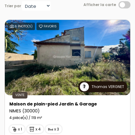
Afficher la carte
Trier par
6 PHOTO(S)
FAVORIS
Thomas VERGNET
VENTE
Maison de plain-pied Jardin & Garage
NIMES (30000)
4 pièce(s) / 119 m²
x 1
x 4
x 3