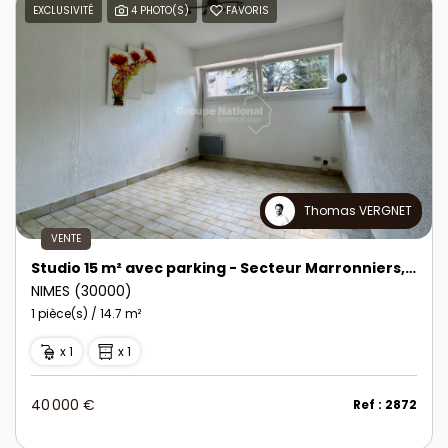
EXCLUSIVITÉ
4 PHOTO(S)
FAVORIS
Thomas VERGNET
VENTE
Studio 15 m² avec parking - Secteur Marronniers, Nîmes
NIMES (30000)
1 pièce(s) / 14.7 m²
x 1
x 1
40 000 €
Ref : 2872