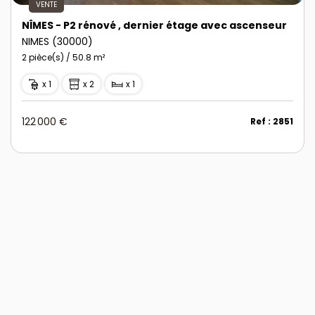
VENTE
NÎMES - P2 rénové , dernier étage avec ascenseur
NIMES (30000)
2 pièce(s) / 50.8 m²
x 1
x 2
x 1
122 000 €
Ref : 2851