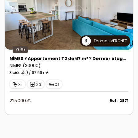
Thomas VERGNET
VENTE
NÎMES ? Appartement T2 de 67 m² ? Dernier étage, proche Écusson
NIMES (30000)
3 pièce(s) / 67.66 m²
x 1
x 3
x 1
225 000 €
Ref : 2871