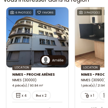
6 PHOTO(S)
FAVORIS
3 PHOTO(S)
Amélie
LOCATION
LOCATION
NIMES - PROCHE ARÈNES
NIMES (30000)
NIMES (30900)
4 pièce(s) / 90.84 m²
1 pièce(s) / 21.94 
x 4
x 2
x 1