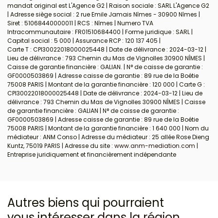
mandat original est L'Agence G2 | Raison sociale : SARL L'Agence G2
| Adresse siège social : 2 rue Emile Jamais Nîmes - 30900 Nîmes |
Siret : 51068440000011 | RCS : Nîmes | Numero TVA
Intracommunautaire : FR01510684400 | Forme juridique : SARL |
Capital social : 5 000 | Assurance RCP : 120 137 405 |
Carte T : CPI30022018000025448 | Date de délivrance : 2024-03-12 |
Lieu de délivrance : 793 Chemin du Mas de Vignolles 30900 NÎMES |
Caisse de garantie financière : GALIAN. | N° de caisse de garantie :
GF0000503869 | Adresse caisse de garantie : 89 rue de la Boétie
75008 PARIS | Montant de la garantie financière : 120 000 | Carte G :
CPI30022018000025448 | Date de délivrance : 2024-03-12 | Lieu de
délivrance : 793 Chemin du Mas de Vignolles 30900 NÎMES | Caisse
de garantie financière : GALIAN | N° de caisse de garantie :
GF0000503869 | Adresse caisse de garantie : 89 rue de la Boétie
75008 PARIS | Montant de la garantie financière : 1 640 000 | Nom du
médiateur : ANM Conso | Adresse du médiateur : 25 allée Rose Dieng
Kuntz, 75019 PARIS | Adresse du site :
www.anm-mediation.com
|
Entreprise juridiquement et financièrement indépendante
Autres biens qui pourraient
vous intéresser
dans la région