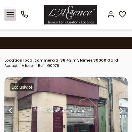
Nos offres
Location local commercial 38.42 m², Nimes 30000 Gard
Locations
Accueil
A louer
Ref. : G0979
L'agence
Exclusivité
Estimation
Avis clients
Cliquez pour agrandir