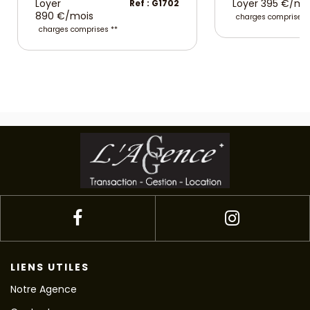
Loyer
Loyer 395 €/mo
Ref : G1702
890 €/mois
charges comprises 
charges comprises **
LIENS UTILES
Notre Agence