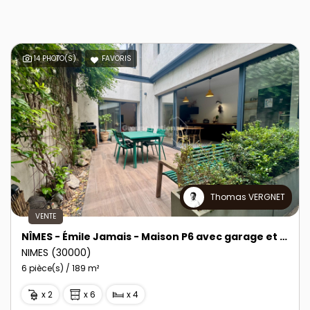
14 PHOTO(S)
FAVORIS
Thomas VERGNET
VENTE
NÎMES - Émile Jamais - Maison P6 avec garage et cour intérieure
NIMES (30000)
6 pièce(s) / 189 m²
x 2
x 6
x 4