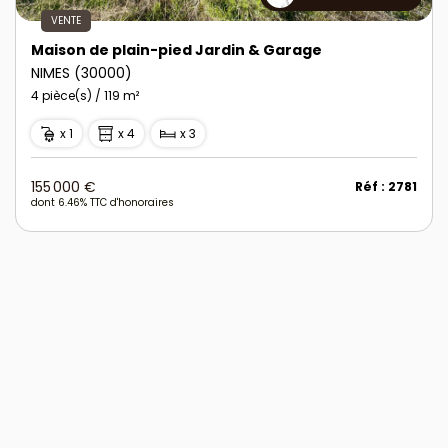
VENTE
Maison de plain-pied Jardin & Garage
NIMES (30000)
4 pièce(s) / 119 m²
x 1
x 4
x 3
155 000 €
Réf : 2781
dont 6.46% TTC d'honoraires