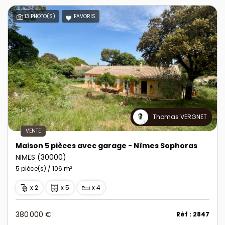
13 PHOTO(S)
FAVORIS
Thomas VERGNET
VENTE
Maison 5 pièces avec garage - Nîmes Sophoras
NIMES (30000)
5 pièce(s) / 106 m²
x 2
x 5
x 4
380 000 €
Réf : 2847