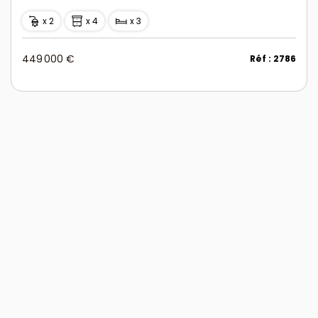
x 2
x 4
x 3
449 000 €
Réf : 2786