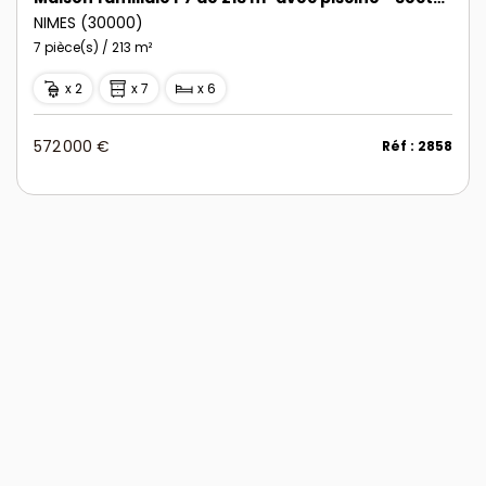
NIMES (30000)
7 pièce(s) / 213 m²
x 2
x 7
x 6
572 000 €
Réf : 2858