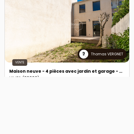
Thomas VERGNET
VENTE
Maison neuve - 4 pièces avec jardin et garage - Quartier des Marronniers
NIMES (30000)
4 pièce(s) / 95 m²
x 1
x 4
x 3
325 000 €
Réf : 2841