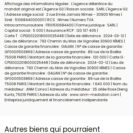
Affichage des informations légales : L'agence détentrice du
mandat original est L'Agence G2 | Raison sociale : SARL L'Agence G2
| Adresse siège social : 2 rue Emile Jamais Nîmes - 30900 Nîmes |
Siret : 51068440000011 | RCS : Nîmes | Numero TVA
Intracommunautaire : FR01510684400 | Forme juridique : SARL |
Capital social : 5 000 | Assurance RCP : 120 137 405 |
Carte T : CPI30022018000025448 | Date de délivrance : 2024-03-12 |
Lieu de délivrance : 793 Chemin du Mas de Vignolles 30900 NÎMES |
Caisse de garantie financière : GALIAN. | N° de caisse de garantie :
GF0000503869 | Adresse caisse de garantie : 89 rue de la Boétie
75008 PARIS | Montant de la garantie financière : 120 000 | Carte G :
CPI30022018000025448 | Date de délivrance : 2024-03-12 | Lieu de
délivrance : 793 Chemin du Mas de Vignolles 30900 NÎMES | Caisse
de garantie financière : GALIAN | N° de caisse de garantie :
GF0000503869 | Adresse caisse de garantie : 89 rue de la Boétie
75008 PARIS | Montant de la garantie financière : 1 640 000 | Nom du
médiateur : ANM Conso | Adresse du médiateur : 25 allée Rose Dieng
Kuntz, 75019 PARIS | Adresse du site :
www.anm-mediation.com
|
Entreprise juridiquement et financièrement indépendante
Autres biens qui pourraient