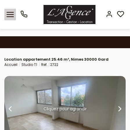
Nos offres
Location appartement 25.46 m², Nimes 30000 Gard
Locations
Accueil
Studio T1
Ref. : 2722
L'agence
Estimation
Avis clients
Cliquez pour agrandir