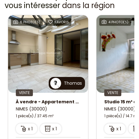
vous intéresser
dans la région
6 PHOTO(S)
FAVORIS
4 PHOTO(S)
Thomas
VENTE
VENTE
À vendre - Appartement P1 de 37,45 m² Idéal investisseur Nîmes, proche Écusson
NIMES (30000)
NIMES (30000)
1 pièce(s) / 37.45 m²
1 pièce(s) / 14.7 m²
x 1
x 1
x 1