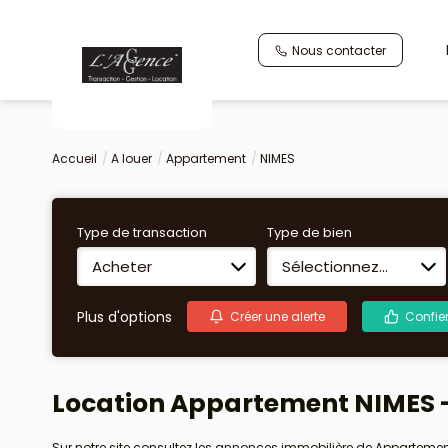
Nous contacter
Accueil
A louer
Appartement
NIMES
Type de transaction
Type de bien
Acheter
Sélectionnez...
Plus d'options
Créer une alerte
Confie
Location Appartement NIMES -
Sur notre site consultez les annonces immobilière de Apparteme