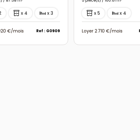
s) / 87.58 m²
5 pièce(s) / 160.61 m²
2
x 4
x 3
x 5
x 4
 020 €/mois
Loyer 2 710 €/mois
Ref : G0909