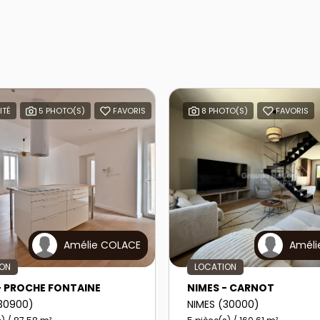
ITÉ
5 PHOTO(S)
FAVORIS
8 PHOTO(S)
FAVORIS
Amélie COLACE
Améli
ION
LOCATION
- PROCHE FONTAINE
NIMES - CARNOT
(30900)
NIMES (30000)