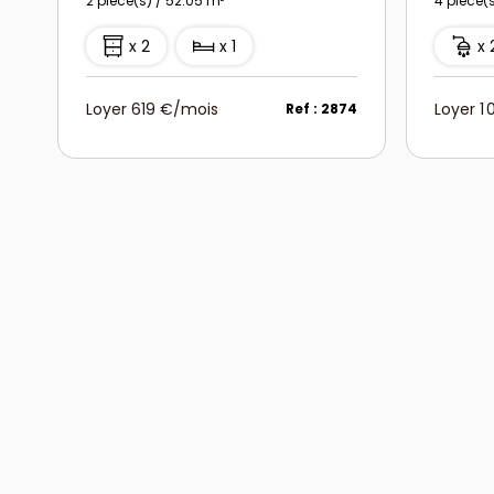
2 pièce(s) / 52.05 m²
4 pièce(
x 2
x 1
x 
Loyer 619 €/mois
Loyer 1
Ref : 2874