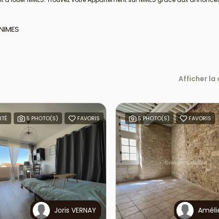
 NIMES
Afficher la
ITÉ
5 PHOTO(S)
FAVORIS
5 PHOTO(S)
FAVORIS
Joris VERNAY
Améli