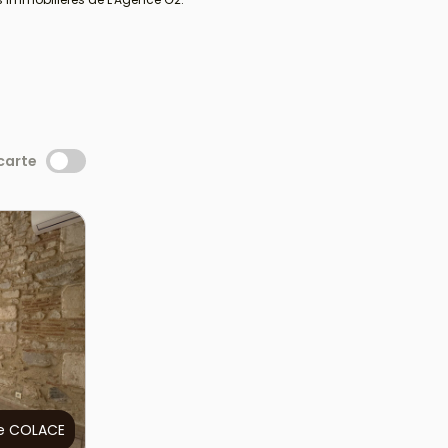
 carte
e COLACE