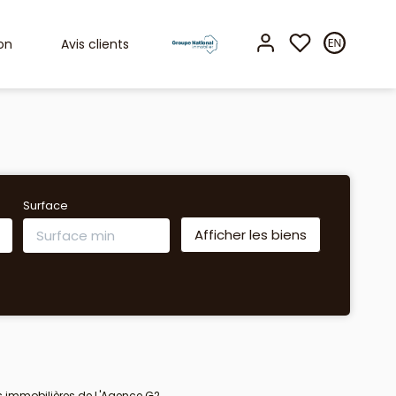
on
Avis clients
Surface
s immobilières de L'Agence G2.