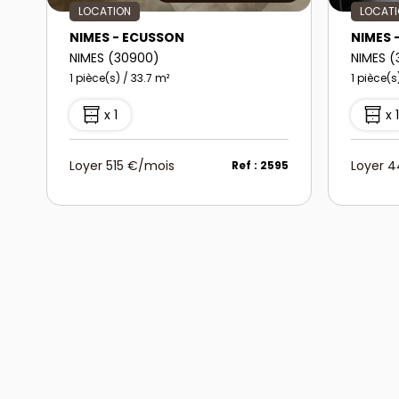
LOCATION
LOCAT
NIMES - ECUSSON
NIMES 
NIMES (30900)
NIMES 
1 pièce(s) / 33.7 m²
1 pièce(s
x 1
x 
Loyer 515 €/mois
Loyer 
Ref : 2595