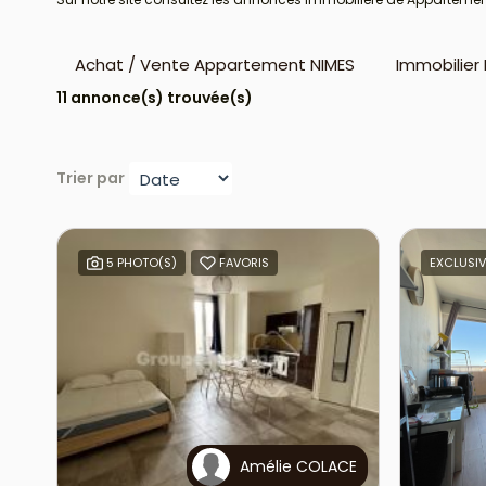
Achat / Vente Appartement NIMES
Immobilier
11 annonce(s) trouvée(s)
Trier par
5 PHOTO(S)
FAVORIS
EXCLUSIV
Amélie COLACE