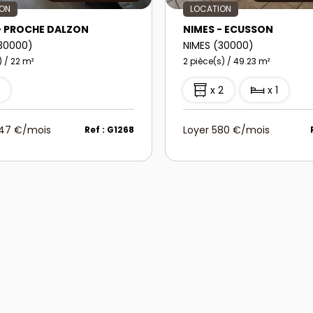
ION
LOCATION
- PROCHE DALZON
NIMES - ECUSSON
(30000)
NIMES (30000)
) / 22 m²
2 pièce(s) / 49.23 m²
1
x 2
x 1
447 €/mois
Loyer 580 €/mois
Ref : G1268