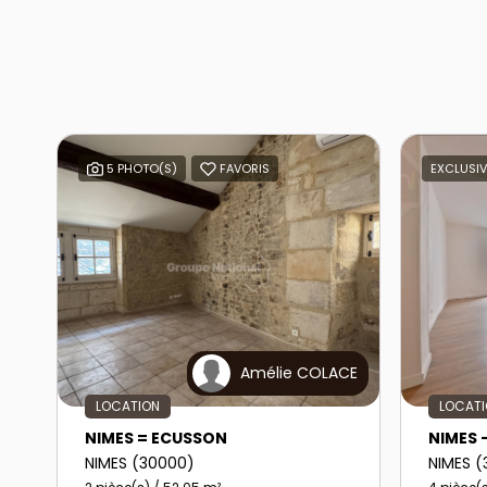
5 PHOTO(S)
FAVORIS
EXCLUSIV
Amélie COLACE
LOCATION
LOCAT
NIMES = ECUSSON
NIMES 
NIMES (30000)
NIMES 