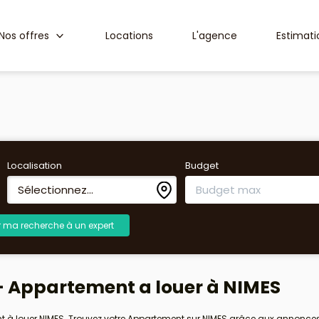
Nos offres
Locations
L'agence
Estimati
Localisation
Budget
Sélectionnez...
r ma recherche à un expert
 Appartement a louer à NIMES
nt à louer NIMES. Trouvez votre Appartement sur NIMES grâce aux annonce