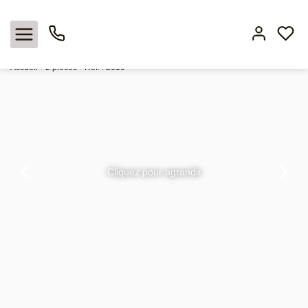
Location appartement 41.5 m², Nimes 30000 Gard
Accueil
2 pièces
Ref. : 2610
Nos offres
Locations
Cliquez pour agrandir
L'agence
Estimation
Avis clients