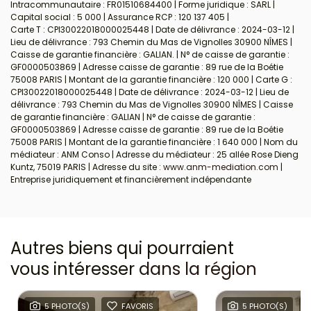
Intracommunautaire : FR01510684400 | Forme juridique : SARL |
Capital social : 5 000 | Assurance RCP : 120 137 405 |
Carte T : CPI30022018000025448 | Date de délivrance : 2024-03-12 |
Lieu de délivrance : 793 Chemin du Mas de Vignolles 30900 NÎMES |
Caisse de garantie financière : GALIAN. | N° de caisse de garantie :
GF0000503869 | Adresse caisse de garantie : 89 rue de la Boétie
75008 PARIS | Montant de la garantie financière : 120 000 | Carte G :
CPI30022018000025448 | Date de délivrance : 2024-03-12 | Lieu de
délivrance : 793 Chemin du Mas de Vignolles 30900 NÎMES | Caisse
de garantie financière : GALIAN | N° de caisse de garantie :
GF0000503869 | Adresse caisse de garantie : 89 rue de la Boétie
75008 PARIS | Montant de la garantie financière : 1 640 000 | Nom du
médiateur : ANM Conso | Adresse du médiateur : 25 allée Rose Dieng
Kuntz, 75019 PARIS | Adresse du site :
www.anm-mediation.com
|
Entreprise juridiquement et financièrement indépendante
Autres biens qui pourraient
vous intéresser
dans la région
5 PHOTO(S)
FAVORIS
5 PHOTO(S)