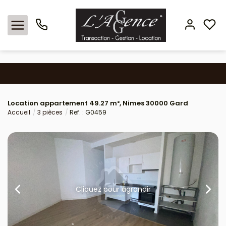
Nos offres
Location appartement 49.27 m², Nimes 30000 Gard
Locations
Accueil
3 pièces
Ref. : G0459
L'agence
Estimation
Avis clients
Cliquez pour agrandir