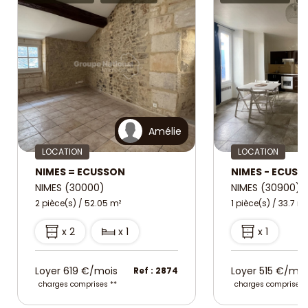
Amélie
LOCATION
LOCATION
NIMES = ECUSSON
NIMES - ECUSS
NIMES (30000)
NIMES (30900)
2 pièce(s) / 52.05 m²
1 pièce(s) / 33.7 m²
x 2
x 1
x 1
Loyer 619 €/mois
Loyer 515 €/moi
Ref : 2874
charges comprises **
charges comprises 