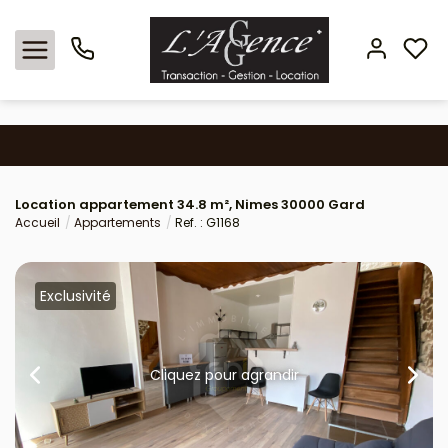
Nos offres
Location appartement 34.8 m², Nimes 30000 Gard
Locations
Accueil
Appartements
Ref. : G1168
L'agence
Exclusivité
Estimation
Avis clients
Cliquez pour agrandir