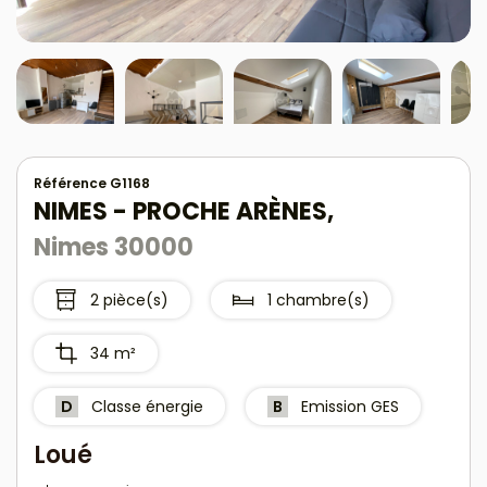
Référence G1168
NIMES - PROCHE ARÈNES,
Nimes 30000
2 pièce(s)
1 chambre(s)
34 m²
D
Classe énergie
B
Emission GES
Loué