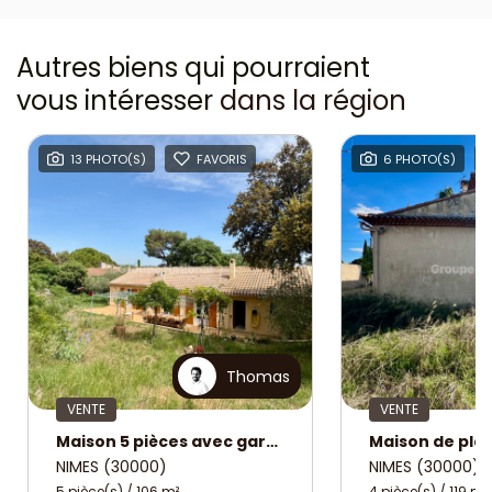
Autres biens qui pourraient
vous intéresser
dans la région
13 PHOTO(S)
FAVORIS
6 PHOTO(S)
Thomas
VENTE
VENTE
Maison 5 pièces avec garage - Nîmes Sophoras
NIMES (30000)
NIMES (30000)
5 pièce(s) / 106 m²
4 pièce(s) / 119 m²