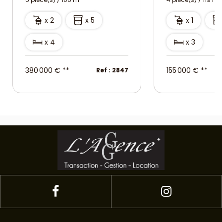
x 2
x 5
x 1
x 4
x 3
380 000 €
**
155 000 €
**
Ref : 2847