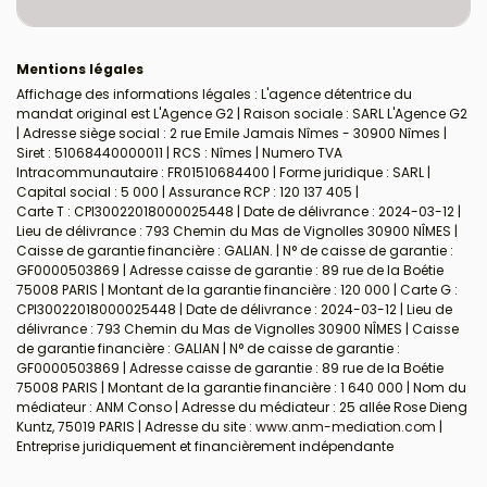
Mentions légales
Affichage des informations légales : L'agence détentrice du
mandat original est L'Agence G2 | Raison sociale : SARL L'Agence G2
| Adresse siège social : 2 rue Emile Jamais Nîmes - 30900 Nîmes |
Siret : 51068440000011 | RCS : Nîmes | Numero TVA
Intracommunautaire : FR01510684400 | Forme juridique : SARL |
Capital social : 5 000 | Assurance RCP : 120 137 405 |
Carte T : CPI30022018000025448 | Date de délivrance : 2024-03-12 |
Lieu de délivrance : 793 Chemin du Mas de Vignolles 30900 NÎMES |
Caisse de garantie financière : GALIAN. | N° de caisse de garantie :
GF0000503869 | Adresse caisse de garantie : 89 rue de la Boétie
75008 PARIS | Montant de la garantie financière : 120 000 | Carte G :
CPI30022018000025448 | Date de délivrance : 2024-03-12 | Lieu de
délivrance : 793 Chemin du Mas de Vignolles 30900 NÎMES | Caisse
de garantie financière : GALIAN | N° de caisse de garantie :
GF0000503869 | Adresse caisse de garantie : 89 rue de la Boétie
75008 PARIS | Montant de la garantie financière : 1 640 000 | Nom du
médiateur : ANM Conso | Adresse du médiateur : 25 allée Rose Dieng
Kuntz, 75019 PARIS | Adresse du site :
www.anm-mediation.com
|
Entreprise juridiquement et financièrement indépendante