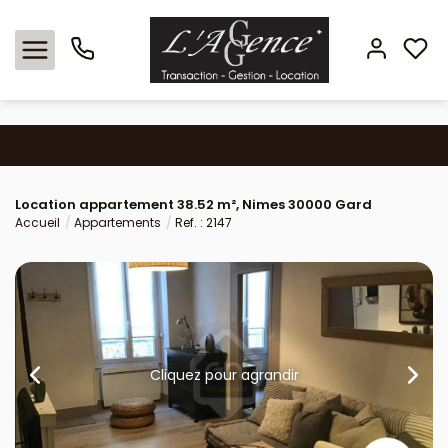
Nos offres
Location appartement 38.52 m², Nimes 30000 Gard
Locations
Accueil
Appartements
Ref. : 2147
L'agence
Estimation
Avis clients
Cliquez pour agrandir