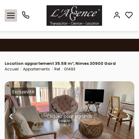
Nos offres
Location appartement 35.58 m², Nimes 30900 Gard
Locations
Accueil
Appartements
Ref. : G1493
L'agence
Exclusivité
Estimation
Avis clients
Cliquez pour agrandir