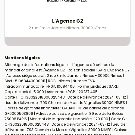
L'Agence G2
2 rue Emile Jamais Nîmes
,
30900
Nîmes
Mentions légales
Affichage des informations légales : L'agence détentrice du
mandat original est L'Agence G2 | Raison sociale : SARL L'Agence G2
| Adresse siège social : 2 rue Emile Jamais Nîmes - 30900 Nîmes |
Siret : 51068440000011 | RCS : Nîmes | Numero TVA
Intracommunautaire : FR01510684400 | Forme juridique : SARL |
Capital social : 5 000 | Assurance RCP : 120 137 405 |
Carte T : CPI30022018000025448 | Date de délivrance : 2024-03-12 |
Lieu de délivrance : 793 Chemin du Mas de Vignolles 30900 NÎMES |
Caisse de garantie financière : GALIAN. | N° de caisse de garantie :
GF0000503869 | Adresse caisse de garantie : 89 rue de la Boétie
75008 PARIS | Montant de la garantie financière : 120 000 | Carte G :
CPI30022018000025448 | Date de délivrance : 2024-03-12 | Lieu de
délivrance : 793 Chemin du Mas de Vignolles 30900 NÎMES | Caisse