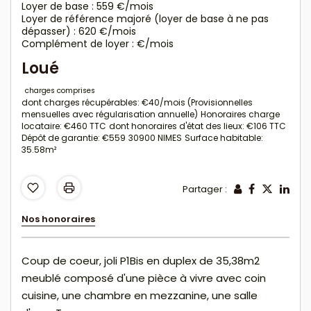
Loyer de base :
559
€/mois
Loyer de référence majoré (loyer de base à ne pas
dépasser) :
620
€/mois
Complément de loyer :
€/mois
Loué
charges comprises
dont charges récupérables: €40/mois (Provisionnelles
mensuelles avec régularisation annuelle)
Honoraires charge
locataire: €460 TTC
dont honoraires d'état des lieux: €106 TTC
Dépôt de garantie: €559
30900 NIMES
Surface habitable:
35.58m²
Partager :
Nos honoraires
Coup de coeur, joli P1Bis en duplex de 35,38m2
meublé composé d'une pièce à vivre avec coin
cuisine, une chambre en mezzanine, une salle