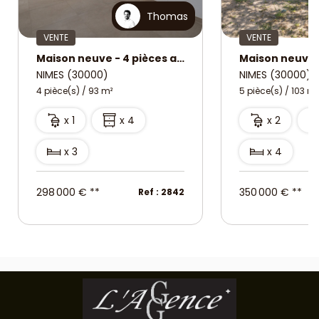
Thomas
VENTE
VENTE
Maison neuve - 4 pièces avec terrasses et garage - Quartier des Marronniers
NIMES (30000)
NIMES (30000)
4 pièce(s) / 93 m²
5 pièce(s) / 103 m²
x 1
x 4
x 2
x 3
x 4
298 000 €
**
350 000 €
**
Ref : 2842