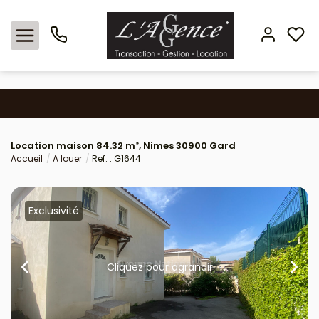
Nos offres
Location maison 84.32 m², Nimes 30900 Gard
Locations
Accueil
A louer
Ref. : G1644
L'agence
Exclusivité
Estimation
Avis clients
Cliquez pour agrandir