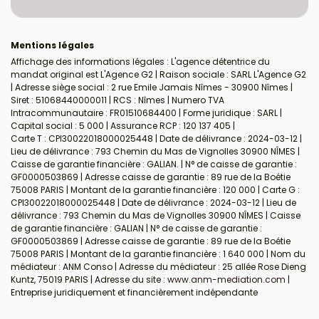
Mentions légales
Affichage des informations légales : L'agence détentrice du
mandat original est L'Agence G2 | Raison sociale : SARL L'Agence G2
| Adresse siège social : 2 rue Emile Jamais Nîmes - 30900 Nîmes |
Siret : 51068440000011 | RCS : Nîmes | Numero TVA
Intracommunautaire : FR01510684400 | Forme juridique : SARL |
Capital social : 5 000 | Assurance RCP : 120 137 405 |
Carte T : CPI30022018000025448 | Date de délivrance : 2024-03-12 |
Lieu de délivrance : 793 Chemin du Mas de Vignolles 30900 NÎMES |
Caisse de garantie financière : GALIAN. | N° de caisse de garantie :
GF0000503869 | Adresse caisse de garantie : 89 rue de la Boétie
75008 PARIS | Montant de la garantie financière : 120 000 | Carte G :
CPI30022018000025448 | Date de délivrance : 2024-03-12 | Lieu de
délivrance : 793 Chemin du Mas de Vignolles 30900 NÎMES | Caisse
de garantie financière : GALIAN | N° de caisse de garantie :
GF0000503869 | Adresse caisse de garantie : 89 rue de la Boétie
75008 PARIS | Montant de la garantie financière : 1 640 000 | Nom du
médiateur : ANM Conso | Adresse du médiateur : 25 allée Rose Dieng
Kuntz, 75019 PARIS | Adresse du site :
www.anm-mediation.com
|
Entreprise juridiquement et financièrement indépendante