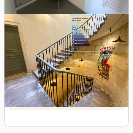
Diagnostics énergétiques
Montant estimé des dépenses annuelles d'énergie
pour un usage standard entre 490€ et 690€. Pour la
date de référence 01/01/2021.
Ce bien est soumis à un diagnostic ERP
(État des Risques et Pollutions). Pour en
savoir plus, rendez-vous sur
https://www.georisques.gouv.fr/