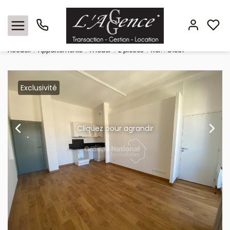
Location appartement 45.9 m², Nimes 30000 Gard
Accueil
Appartements
A louer
2 pièces
Ref. : G1537
Nos offres
Exclusivité
Locations
L'agence
Cliquez pour agrandir
Estimation
Avis clients