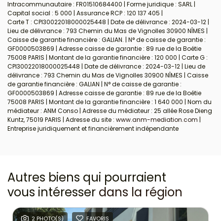
Intracommunautaire : FR01510684400 | Forme juridique : SARL |
Capital social : 5 000 | Assurance RCP : 120 137 405 |
Carte T : CPI30022018000025448 | Date de délivrance : 2024-03-12 |
Lieu de délivrance : 793 Chemin du Mas de Vignolles 30900 NÎMES |
Caisse de garantie financière : GALIAN. | N° de caisse de garantie :
GF0000503869 | Adresse caisse de garantie : 89 rue de la Boétie
75008 PARIS | Montant de la garantie financière : 120 000 | Carte G :
CPI30022018000025448 | Date de délivrance : 2024-03-12 | Lieu de
délivrance : 793 Chemin du Mas de Vignolles 30900 NÎMES | Caisse
de garantie financière : GALIAN | N° de caisse de garantie :
GF0000503869 | Adresse caisse de garantie : 89 rue de la Boétie
75008 PARIS | Montant de la garantie financière : 1 640 000 | Nom du
médiateur : ANM Conso | Adresse du médiateur : 25 allée Rose Dieng
Kuntz, 75019 PARIS | Adresse du site :
www.anm-mediation.com
|
Entreprise juridiquement et financièrement indépendante
Autres biens qui pourraient
vous intéresser
dans la région
2 PHOTO(S)
FAVORIS