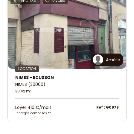
1 PHOTO(S)
FAVORIS
Amélie
LOCATION
NIMES - ECUSSON
NIMES (30000)
38.42 m²
Loyer 410 €/mois
Ref : G0979
charges comprises **