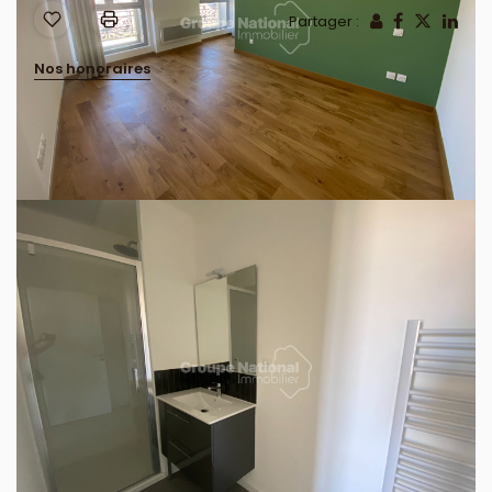
Partager :
Nos honoraires
Dans immeuble entièrement réhabilité, joli P2 de
45,90m2 composé d'un séjour avec cuisine ouverte,
une chambre, un dressing, une salle d'eau.
Disponible de suite
Dépôt de garantie: 610,00€
Provision pour charges: 40,00€ (avec régularisation
annuelle)
Honoraires visite, dossier, bail: 390,15€
Honoraires état des lieux: 137,70€
Les informations sur les risques auxquels ce bien
est exposé sont disponibles sur le site Géorisques :
www.georisques.gouv.fr