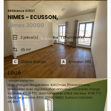
Référence G1537
NIMES - ECUSSON,
Nimes 30000
2 pièce(s)
1 chambre(s)
45 m²
C
Classe énergie
A
Emission GES
Loué
charges comprises
dont charges récupérables: €40/mois (Provisionnelles
mensuelles avec régularisation annuelle)
Honoraires charge
locataire: €528 TTC
dont honoraires d'état des lieux: €138 TTC
Dépôt de garantie: €610
30000 NIMES
Surface habitable:
45.9m²