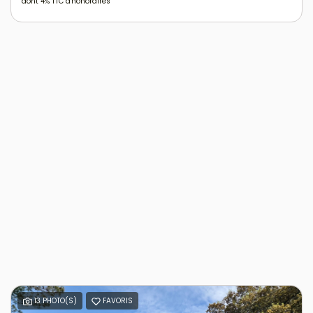
dont 4% TTC d'honoraires
13 PHOTO(S)
FAVORIS