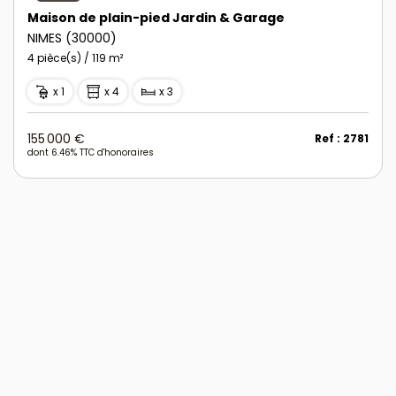
Maison de plain-pied Jardin & Garage
NIMES (30000)
4 pièce(s) / 119 m²
x 1
x 4
x 3
155 000 €
Ref : 2781
dont 6.46% TTC d'honoraires