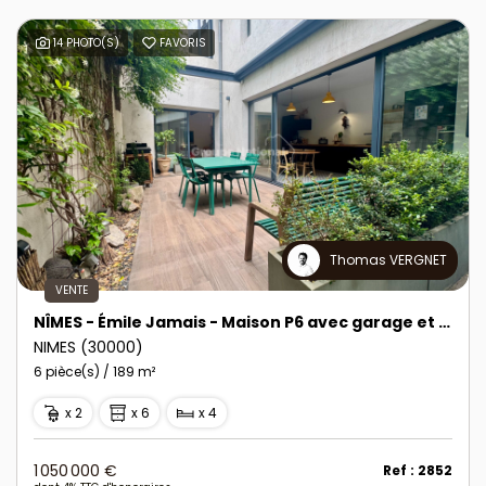
14 PHOTO(S)
FAVORIS
Thomas VERGNET
VENTE
NÎMES - Émile Jamais - Maison P6 avec garage et cour intérieure
NIMES (30000)
6 pièce(s) / 189 m²
x 2
x 6
x 4
1 050 000 €
Ref : 2852