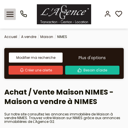
Accueil
A vendre
Maison
NIMES
Nos offres
Locations
Plus d'options
Modifier ma recherche
Créer une alerte
Besoin d'aide
L'agence
Estimation
Achat / Vente Maison NIMES -
Maison a vendre à NIMES
Avis clients
Sur notre site consultez les annonces immobilière de Maison à
vendre NIMES. Trouvez votre Maison sur NIMES grâce aux annonces
immobilières de L'Agence G2.