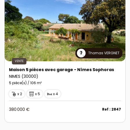
Thomas VERGNET
VENTE
Maison 5 pièces avec garage - Nîmes Sophoras
NIMES (30000)
5 pièce(s) / 106 m²
x 2
x 5
x 4
380 000 €
Ref : 2847