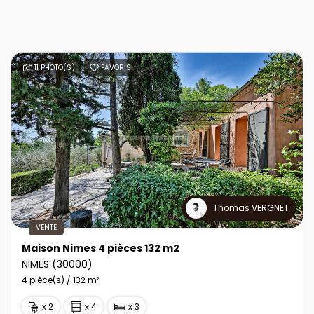
11 PHOTO(S)
FAVORIS
Thomas VERGNET
VENTE
Maison Nimes 4 pièces 132 m2
NIMES (30000)
4 pièce(s) / 132 m²
x 2
x 4
x 3