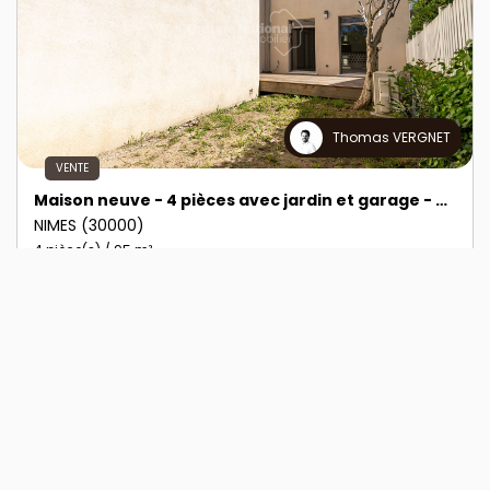
Thomas VERGNET
VENTE
Maison neuve - 4 pièces avec jardin et garage - Quartier des Marronniers
NIMES (30000)
4 pièce(s) / 95 m²
x 1
x 4
x 3
325 000 €
Ref : 2841