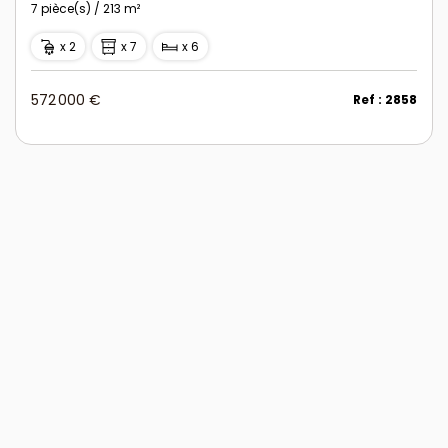
7 pièce(s) / 213 m²
x 2
x 7
x 6
572 000 €
Ref : 2858