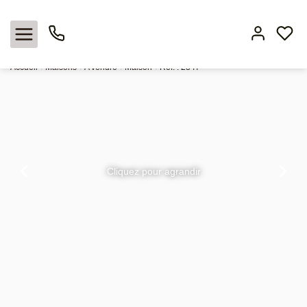
Vente maison 106 m², Nimes 30000 Gard
Accueil
Maisons
A vendre
Maison
Ref. : 2847
Nos offres
Locations
L'agence
Cliquez pour agrandir
Estimation
Avis clients