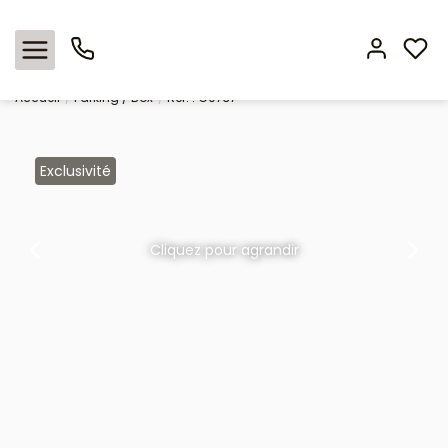
Location parking / box Nimes 30900 Gard
Accueil
Parking / Box
Ref. : G0737
Nos offres
Exclusivité
Locations
L'agence
Cliquez pour agrandir
Estimation
Avis clients