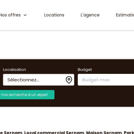
Nos offres
Locations
L'agence
Estimati
Localisation
Budget
Sélectionnez...
r ma recherche à un expert
e Sernam
,
Local commercial Sernam
,
Maison Sernam
,
Park