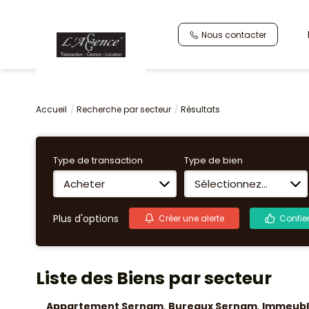
Nous contacter
Accueil
Recherche par secteur
Résultats
Type de transaction
Type de bien
Acheter
Sélectionnez...
Plus d'options
Créer une alerte
Confie
Liste des Biens par secteur
Appartement Sernam
,
Bureaux Sernam
,
Immeubl