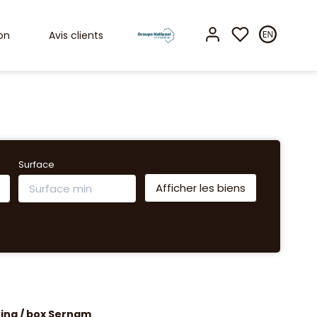
on
Avis clients
Surface
ing / box Sernam