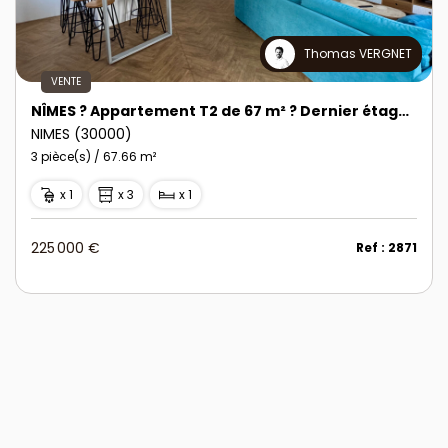
Thomas VERGNET
VENTE
NÎMES ? Appartement T2 de 67 m² ? Dernier étage, proche Écusson
NIMES (30000)
3 pièce(s) / 67.66 m²
x 1
x 3
x 1
225 000 €
Ref : 2871