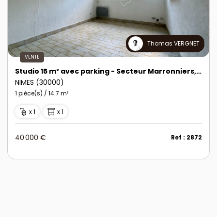
Thomas VERGNET
VENTE
Studio 15 m² avec parking - Secteur Marronniers, Nîmes
NIMES (30000)
1 pièce(s) / 14.7 m²
x 1
x 1
40 000 €
Ref : 2872