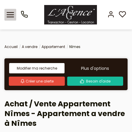
Nos offres
Accueil
A vendre
Appartement
Nîmes
Locations
Plus d'options
Modifier ma recherche
L'agence
Créer une alerte
Besoin d'aide
Estimation
Achat / Vente Appartement
Avis clients
Nîmes - Appartement a vendre
à Nîmes