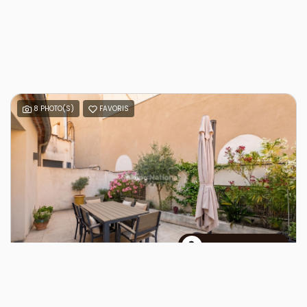
8 PHOTO(S)
FAVORIS
Thomas VERGNET
VENTE
Loft de caractère à deux pas des Arènes de Nîmes - Terrasses et garage
NIMES (30000)