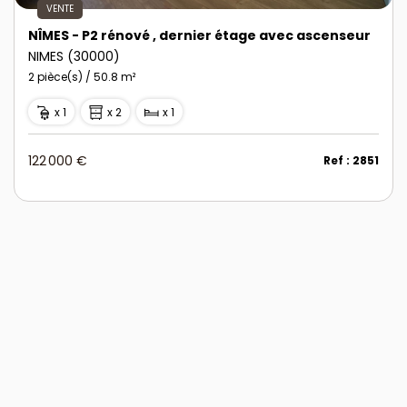
VENTE
NÎMES - P2 rénové , dernier étage avec ascenseur
NIMES (30000)
2 pièce(s) / 50.8 m²
x 1
x 2
x 1
122 000 €
Ref : 2851