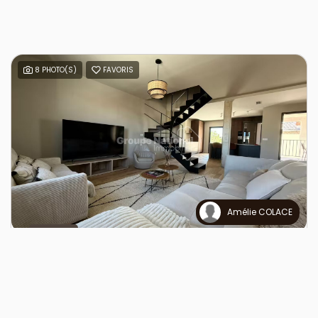
8 PHOTO(S)
FAVORIS
Amélie COLACE
LOCATION
NIMES - CARNOT
NIMES (30000)
5 pièce(s) / 160.61 m²
x 5
x 4