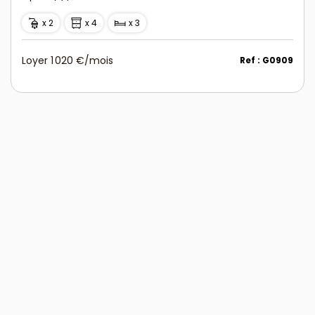
x 2
x 4
x 3
Loyer 1 020 €/mois
Ref : G0909