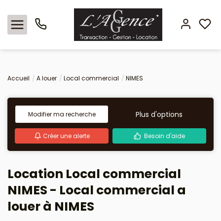
Nos offres
Accueil
A louer
Local commercial
NIMES
Locations
Plus d'options
Modifier ma recherche
L'agence
Créer une alerte
Besoin d'aide
Estimation
Location Local commercial
Avis clients
NIMES - Local commercial a
louer à NIMES