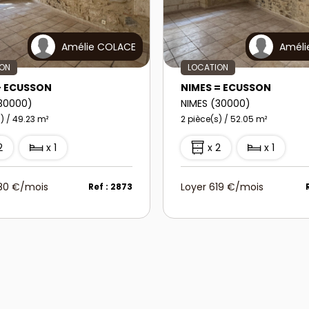
Amélie COLACE
Améli
ION
LOCATION
- ECUSSON
NIMES = ECUSSON
(30000)
NIMES (30000)
) / 49.23 m²
2 pièce(s) / 52.05 m²
2
x 1
x 2
x 1
580 €/mois
Loyer 619 €/mois
Ref : 2873