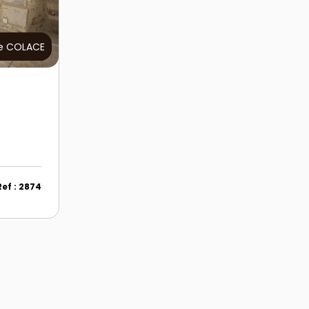
e COLACE
Ref : 2874