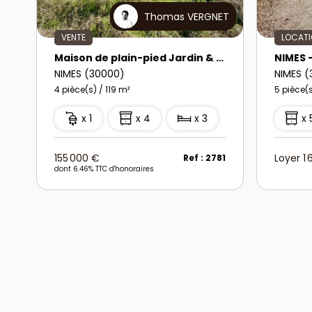
Thomas VERGNET
VENTE
LOCAT
Maison de plain-pied Jardin & Garage
NIMES 
NIMES (30000)
NIMES 
4 pièce(s) / 119 m²
5 pièce(s
x 1
x 4
x 3
x 
155 000 €
Loyer 1
Ref : 2781
dont 6.46% TTC d'honoraires