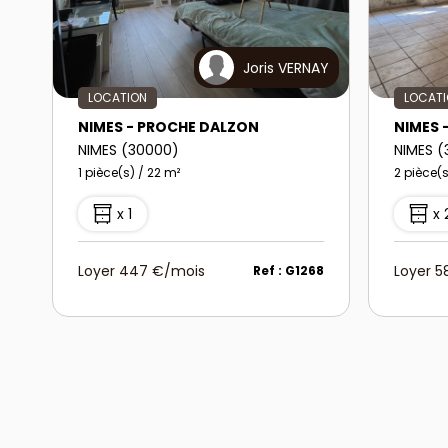
Joris VERNAY
LOCATION
LOCAT
NIMES - PROCHE DALZON
NIMES 
NIMES (30000)
NIMES 
1 pièce(s) / 22 m²
2 pièce(s
x 1
x 
Loyer 447 €/mois
Loyer 
Ref : G1268