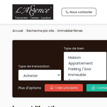
Nous contacter
Accueil
Recherche par ville
immobilier Nimes
Type de bien
Type de transaction
Plus d'options
Créer une alerte
Confie