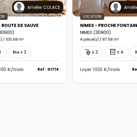
Amélie COLACE
Améli
ION
LOCATION
- ROUTE DE SAUVE
NIMES - PROCHE FONTAI
(30900)
NIMES (30900)
) / 105.68 m²
4 pièce(s) / 87.58 m²
5
x 3
x 2
x 4
 600 €/mois
Loyer 1 020 €/mois
Ref : G1714
Re