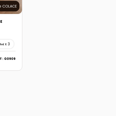
e COLACE
NE
x 3
f : G0909