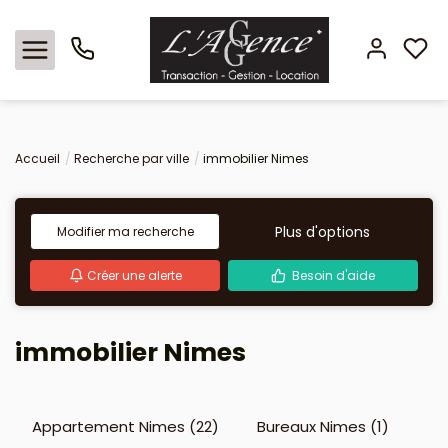
Nos offres
Accueil
Recherche par ville
immobilier Nimes
Locations
Plus d'options
Modifier ma recherche
L'agence
Créer une alerte
Besoin d'aide
Estimation
immobilier Nimes
Avis clients
Appartement Nimes (22)
Bureaux Nimes (1)