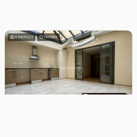
6 PHOTO(S)
FAVORIS
Thomas VERGNET
VENTE
À vendre - Appartement P1 de 37,45 m² Idéal investisseur Nîmes, proche Écusson
NIMES (30000)
1 pièce(s) / 37.45 m²