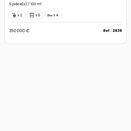
5 pièce(s) / 103 m²
x 2
x 5
x 4
350 000 €
Ref : 2839