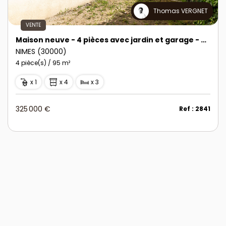
Thomas VERGNET
VENTE
Maison neuve - 4 pièces avec jardin et garage - Quartier des Marronniers
NIMES (30000)
4 pièce(s) / 95 m²
x 1
x 4
x 3
325 000 €
Ref : 2841