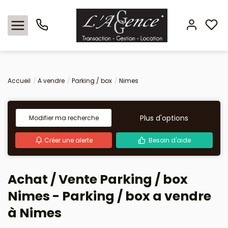
Nos offres
Accueil
A vendre
Parking / box
Nimes
Locations
Plus d'options
Modifier ma recherche
L'agence
Créer une alerte
Besoin d'aide
Estimation
Achat / Vente Parking / box
Avis clients
Nimes - Parking / box a vendre
à Nimes